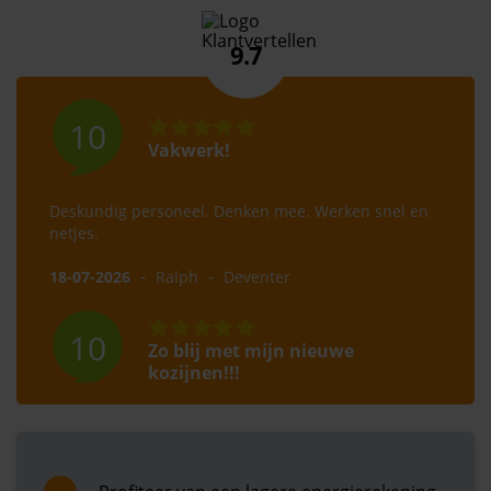
9.7
10
Vakwerk!
Deskundig personeel. Denken mee. Werken snel en
netjes.
-
-
18-07-2026
Ralph
Deventer
10
Zo blij met mijn nieuwe
kozijnen!!!
Afgelopen dagen zijn bij mij nieuwe kozijnen,
openslaande tuindeuren en een nieuwe voordeur
geplaatst. Zo ontzettend blij mee en wat een toppers,
Jan en Norbert super bedankt. Klaar voor een lange