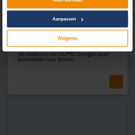
Aanpassen
Tuindeuren
Weigeren
De kunststof tuindeuren en
terrasdeuren van DUPRO brengen jouw
buitenleven naar binnen.