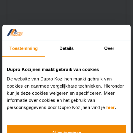
Schuurdeuren
Een kunststof schuurdeur van Dupro
Toestemming
Details
Over
gaat decennialang mee zonder
schilderen of beitsen. Op maat
gemaakt, in elke kleur, met of zonder
glas.
Dupro Kozijnen maakt gebruik van cookies
De website van Dupro Kozijnen maakt gebruik van
cookies en daarmee vergelijkbare technieken. Hieronder
kun je deze cookies weigeren en specificeren. Meer
informatie over cookies en het gebruik van
persoonsgegevens door Dupro Kozijnen vind je
hier
.
Alles toestaan