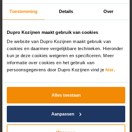
Kan ik een glas laten verwerken in mijn
garagedeur?
Ja. Dupro levert garagedeuren met een of
Toestemming
Details
Over
meerdere glasvakken. U kiest zelf of u helder of mat
glas wilt.
Is een kunststof garagedeur inbraakwerend?
Ja.
Dupro Kozijnen maakt gebruik van cookies
Dupro levert standaard een meerpuntssluiting en
inbraakwerend beslag. Op verzoek is SKG**-beslag
De website van Dupro Kozijnen maakt gebruik van
beschikbaar.
cookies en daarmee vergelijkbare technieken. Hieronder
kun je deze cookies weigeren en specificeren. Meer
Hoe lang duurt de montage?
De plaatsing van een
enkele of dubbele garagedeur is doorgaans binnen één
informatie over cookies en het gebruik van
dag afgerond.
persoonsgegevens door Dupro Kozijnen vind je
hier
.
Alles toestaan
Nieuwe kunststof garagedeur laten plaatsen?
Dupro Kozijnen levert en monteert door heel
Nederland. Onze adviseur komt bij u langs en adviseert
Aanpassen
eerlijk over de beste uitvoering voor uw woning.