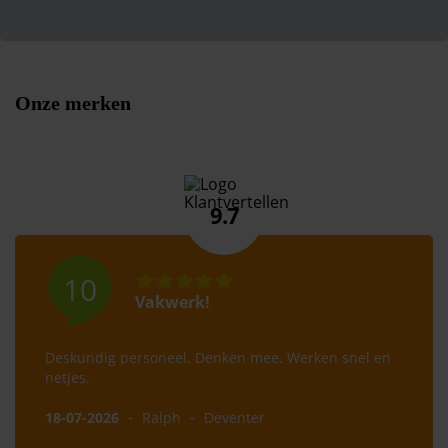
Onze merken
9.7
10
Vakwerk!
Deskundig personeel. Denken mee. Werken snel en
netjes.
-
-
18-07-2026
Ralph
Deventer