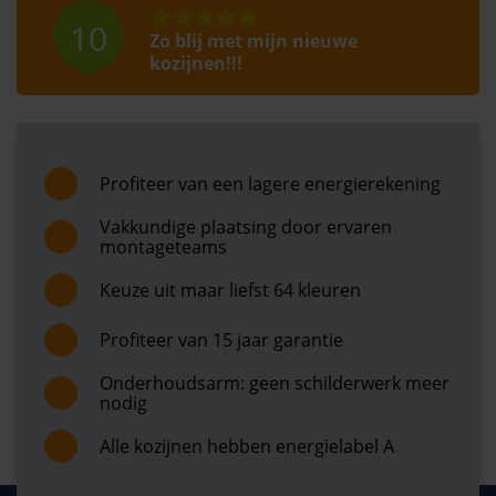
10
Zo blij met mijn nieuwe
kozijnen!!!
Afgelopen dagen zijn bij mij nieuwe kozijnen,
openslaande tuindeuren en een nieuwe voordeur
geplaatst. Zo ontzettend blij mee en wat een toppers,
Jan en Norbert super bedankt. Klaar voor een lange
Profiteer van een lagere energierekening
-
-
zomer....
17-07-2026
Miranda
Duiven
Vakkundige plaatsing door ervaren
montageteams
10
Erg goede ervaring, kan het
Keuze uit maar liefst 64 kleuren
bedrijf aanraden
Profiteer van 15 jaar garantie
Vakkundig personeel, Mike en Jeremy, snel en netjes.
Kan het bedrijf aanraden. Alleen jammer dat er een
Onderhoudsarm: geen schilderwerk meer
verkeerde bestelling van het glas was. Waarschijnlkjk
nodig
bij de glas producent verkeerd gedaan. Kozijnen
-
-
super mooi en degelijk materiaal. Top bedrijf
16-07-2026
Manon
Arnhem
Alle kozijnen hebben energielabel A