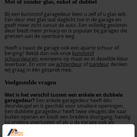
Met of zonder glas, enkel of dubbel
Bij een kunststof garagedeur kiest u zelf of u glas wilt.
Een deur met glas laat daglicht toe in de garage en
geeft meer zicht vanuit de auto. Een volledig gesloten
deur biedt meer privacy en is populair bij garages die
grenzen aan de openbare weg.
Heeft u naast de garage ook een aparte schuur of
berging? Bekijk dan ook onze
kunststof
schuurdeuren;
eveneens op maat en in dezelfde kleur
leverbaar. En voor uw
achterdeur
of
tuindeur
denken
wij graag in één gesprek mee.
Veelgestelde vragen
Wat is het verschil tussen een enkele en dubbele
garagedeur?
Een enkele garagedeur heeft één
deurvleugel en is geschikt voor smallere openingen.
Een dubbele garagedeur heeft twee vleugels die naar
buiten openen en biedt een bredere doorgang; handig
bij grotere voertuigen of als u de garage ook als
werkplaats gebruikt.