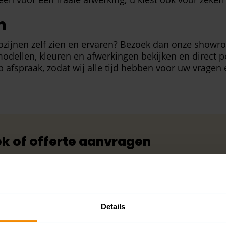
m
 kozijnen zelf zien en ervaren? Bezoek dan onze show
odellen, kleuren en afwerkingen bekijken en direct pe
 afspraak, zodat wij alle tijd hebben voor uw vragen
ek of offerte aanvragen
 te laten plaatsen in Amersfoort? Neem dan contact
irect een offerte op maat aan. Wij komen graag bij u 
n. U ontvangt een transparante en duidelijke offerte
Details