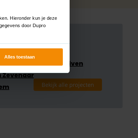
ken. Hieronder kun je deze
nsgegevens door Dupro
Alles toestaan
ststof kozijnen in Duiven
n Zevenaar
Bekijk alle projecten
hem