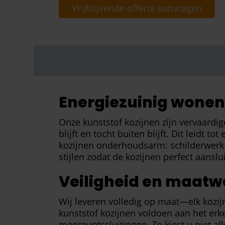
Vrijblijvende offerte aanvragen
Energiezuinig wone
Onze kunststof kozijnen zijn vervaard
blijft en tocht buiten blijft. Dit leidt 
kozijnen onderhoudsarm: schilderwerk i
stijlen zodat de kozijnen perfect aansl
Veiligheid en maatw
Wij leveren volledig op maat—elk kozi
kunststof kozijnen voldoen aan het er
meerpuntssluitingen. Zo kiest u niet al