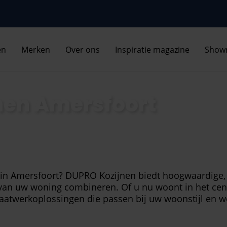
en
Merken
Over ons
Inspiratie magazine
Show
nen Amersfoort
n in Amersfoort? DUPRO Kozijnen biedt hoogwaardige,
g van uw woning combineren. Of u nu woont in het ce
aatwerkoplossingen die passen bij uw woonstijl en 