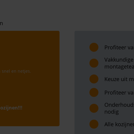
Profiteer v
Vakkundige 
montagete
snel en netjes.
Keuze uit m
Profiteer va
Onderhouds
ozijnen!!!
nodig
Alle kozijn
nen, openslaande
t. Zo ontzettend blij