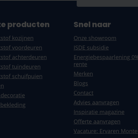
per bedankt. Klaar voor
e producten
Snel naar
stof kozijnen
Onze showroom
het bedrijf aanraden
stof voordeuren
ISDE subsidie
stof achterdeuren
Energiebespaarlening 0
en netjes. Kan het
 verkeerde bestelling
rente
stof tuindeuren
s producent verkeerd
Merken
stof schuifpuien
teriaal. Top bedrijf
Blogs
en
Contact
decoratie
Advies aanvragen
lbekleding
ngen
Inspiratie magazine
Offerte aanvragen
erdere goede bekenden
Vacature: Ervaren Monte
nd van en geeft
ook goed. Ten slotte