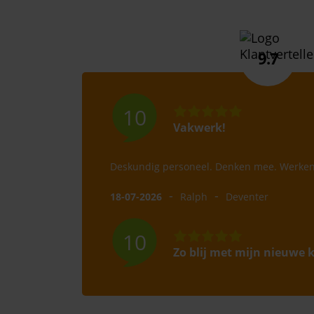
9.7
10
Vakwerk!
Deskundig personeel. Denken mee. Werken 
-
-
18-07-2026
Ralph
Deventer
10
Zo blij met mijn nieuwe k
Afgelopen dagen zijn bij mij nieuwe kozij
tuindeuren en een nieuwe voordeur geplaats