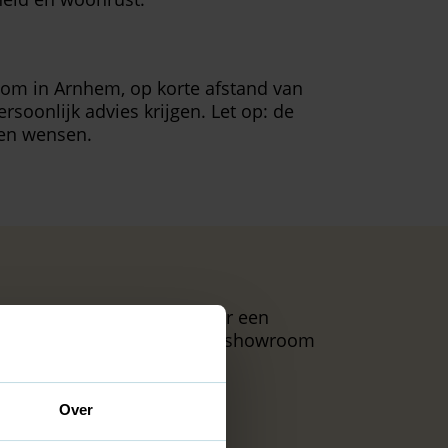
room in Arnhem, op korte afstand van
rsoonlijk advies krijgen. Let op: de
 en wensen.
 op met DUPRO Kozijnen voor een
langs of ontvangen u in onze showroom
 zonder verplichtingen.
Over