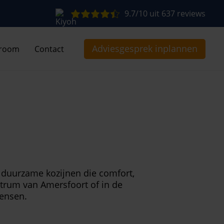
9.7/10 uit 637 reviews
Adviesgesprek inplannen
room
Contact
 duurzame kozijnen die comfort,
ntrum van Amersfoort of in de
wensen.