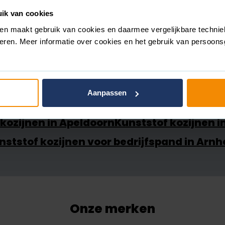
ik van cookies
en maakt gebruik van cookies en daarmee vergelijkbare technie
ceren. Meer informatie over cookies en het gebruik van persoo
Onze projecten
Aanpassen
venaar
Kunststof kozijnen in Nieuwegein
Kun
kozijnen in Apeldoorn
Kunststof kozijnen i
nststof kozijnen voor bedrijfspand in Arn
Onze merken