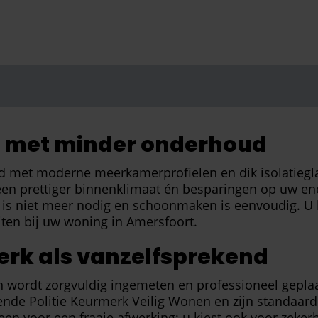
n met minder onderhoud
igd met moderne meerkamerprofielen en dik isolatie
tot een prettiger binnenklimaat én besparingen op uw en
s niet meer nodig en schoonmaken is eenvoudig. U kie
uiten bij uw woning in Amersfoort.
erk als vanzelfsprekend
jn wordt zorgvuldig ingemeten en professioneel gepl
kende Politie Keurmerk Veilig Wonen en zijn standaar
leen voor een fraaie afwerking; u kiest ook voor zeke