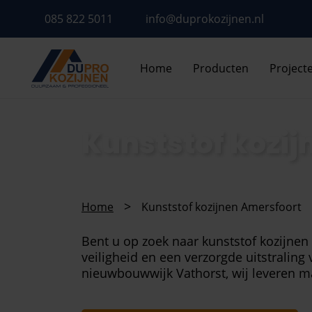
085 822 5011
info@duprokozijnen.nl
Home
Producten
Project
Kunststof kozij
>
Home
Kunststof kozijnen Amersfoort
Bent u op zoek naar kunststof kozijne
veiligheid en een verzorgde uitstralin
nieuwbouwwijk Vathorst, wij leveren m