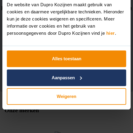
De website van Dupro Kozijnen maakt gebruik van
Kunststof kozijnen in Zevenaar
Kunststof kozijnen in Nieuwegein
cookies en daarmee vergelijkbare technieken. Hieronder
Kunststof kozijnen in Duiven
Kunststof kozijnen in Apeldoorn
kun je deze cookies weigeren en specificeren. Meer
informatie over cookies en het gebruik van
Kunststof kozijnen in Zevenaar
persoonsgegevens door Dupro Kozijnen vind je
hier
.
Kunststof kozijnen voor bedrijfspand in Arnhem
Alles toestaan
Bekijk alle projecten
Aanpassen
Weigeren
Onze merken