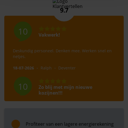
9.7
10
Vakwerk!
Deskundig personeel. Denken mee. Werken snel en
netjes.
-
-
18-07-2026
Ralph
Deventer
10
Zo blij met mijn nieuwe
kozijnen!!!
Afgelopen dagen zijn bij mij nieuwe kozijnen,
openslaande tuindeuren en een nieuwe voordeur
geplaatst. Zo ontzettend blij mee en wat een toppers,
Jan en Norbert super bedankt. Klaar voor een lange
Profiteer van een lagere energierekening