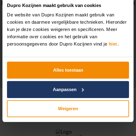
Kunststof kozijnen in Zevenaar
Kunststof kozijnen in Nieuwegein
Dupro Kozijnen maakt gebruik van cookies
Kunststof kozijnen in Duiven
Kunststof kozijnen in Apeldoorn
De website van Dupro Kozijnen maakt gebruik van
cookies en daarmee vergelijkbare technieken. Hieronder
Kunststof kozijnen in Zevenaar
kun je deze cookies weigeren en specificeren. Meer
Kunststof kozijnen voor bedrijfspand in Arnhem
informatie over cookies en het gebruik van
persoonsgegevens door Dupro Kozijnen vind je
hier
.
Bekijk alle projecten
Alles toestaan
Aanpassen
Onze merken
Weigeren