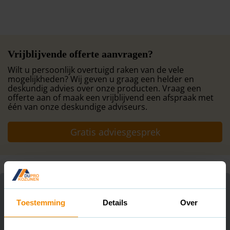
Vrijblijvende offerte aanvragen?
Wilt u persoonlijk overtuigd raken van de vele
mogelijkheden? Wij geven u graag een helder en
deskundig advies over onze producten. Vraag een
offerte aan of maak een vrijblijvend een afspraak met
één van onze deskundige adviseurs.
Gratis adviesgesprek
Onze projecten
Toestemming
Details
Over